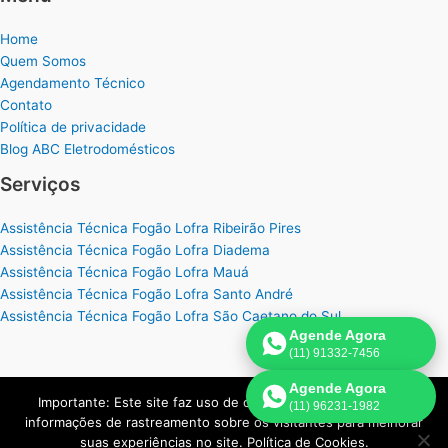
Home
Quem Somos
Agendamento Técnico
Contato
Política de privacidade
Blog ABC Eletrodomésticos
Serviços
Assistência Técnica Fogão Lofra Ribeirão Pires
Assistência Técnica Fogão Lofra Diadema
Assistência Técnica Fogão Lofra Mauá
Assistência Técnica Fogão Lofra Santo André
Assistência Técnica Fogão Lofra São Caetano do Sul
Agende Agora
(11) 91332-7456
Agende Agora
Importante: Este site faz uso de cookies que podem conter
(11) 96231-1982
Copyright © 2026 Assistência Técnica Eletrodomésticos Multimarcas
informações de rastreamento sobre os visitantes para melhorar
no ABC Paulista | Criado por:
Página de Venda
.
suas experiências no site. Política de Cookies.