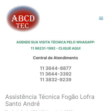
Ir
para
o
conteúdo
AGENDE SUA VISITA TÉCNICA PELO WHASAPP:
11 96231-1982 - CLIQUE AQUI
Central de Atendimento
11 3644-8877
11 3644-3392
11 3832-9239
Assistência Técnica Fogão Lofra
Santo André