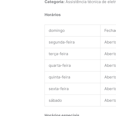
Categoria:
Assistência técnica de elet
Horários
domingo
Fecha
segunda-feira
Abert
terça-feira
Abert
quarta-feira
Abert
quinta-feira
Abert
sexta-feira
Abert
sábado
Abert
Horários especiais