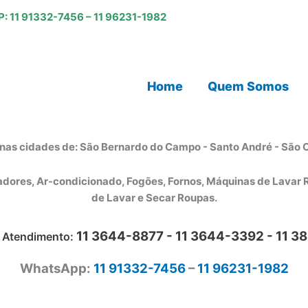
P:
11 91332-7456
–
11 96231-1982
Home
Quem Somos
nas cidades de: São Bernardo do Campo - Santo André - São C
radores, Ar-condicionado, Fogões, Fornos, Máquinas de Lava
de Lavar e Secar Roupas.
11 3644-8877 -
11 3644-3392 -
11 3
e Atendimento:
WhatsApp:
11 91332-7456
–
11 96231-1982