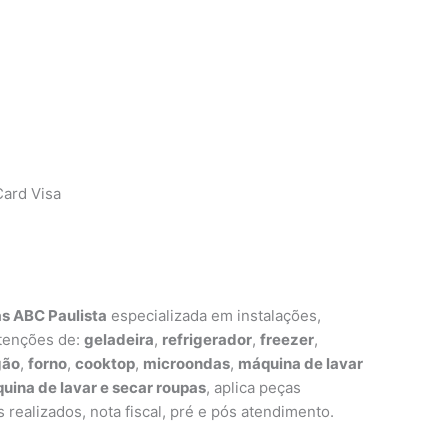
ard Visa
s ABC Paulista
especializada em instalações,
tenções de:
geladeira
,
refrigerador
,
freezer
,
gão
,
forno
,
cooktop
,
microondas
,
máquina de lavar
uina de lavar e secar roupas
, aplica peças
s realizados, nota fiscal, pré e pós atendimento.