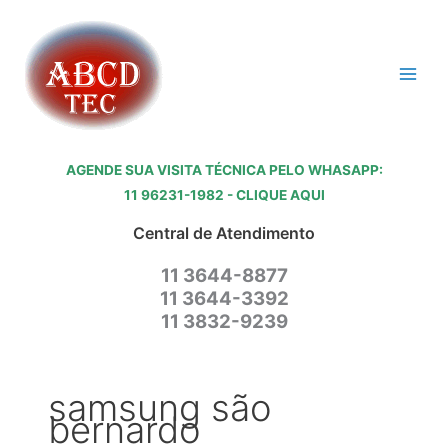
Ir
para
o
conteúdo
AGENDE SUA VISITA TÉCNICA PELO WHASAPP:
11 96231-1982 - CLIQUE AQUI
Central de Atendimento
11 3644-8877
11 3644-3392
11 3832-9239
samsung são
bernardo