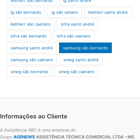
leibherr são bernardo
lg santo andré
lg são bernardo
lg são cetano
liebherr santo andré
liebherr são caetano
lofra santo andré
lofra são bernardo
lofra são caetano
samsung santo andré
samsung são bernardo
samsung são caetano
smeg santo andré
smeg são bernardo
smeg são caetano
Informações ao Cliente
A Assistência ABC é uma empresa do
Grupo
AGENEWS
ASSISTÊNCIA TÉCNICA COMERCIAL LTDA – ME
,