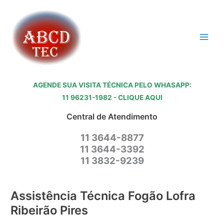
Ir
para
o
conteúdo
AGENDE SUA VISITA TÉCNICA PELO WHASAPP:
11 96231-1982 - CLIQUE AQUI
Central de Atendimento
11 3644-8877
11 3644-3392
11 3832-9239
Assistência Técnica Fogão Lofra
Ribeirão Pires