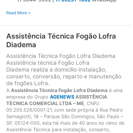
Assistência
Read More »
Técnica
Fogão
Lofra
Assistência Técnica Fogão Lofra
Ribeirão
Diadema
Pires
Assistência Técnica Fogão Lofra Diadema
Assistência técnica Fogão Lofra
Diadema
realiza a domicílio instalação,
conserto, conversão, reparto e manutenção
de fogões Lofra.
A
Assistência Técnica Fogão Lofra Diadema
é uma
empresa do Grupo
AGENEWS
ASSISTÊNCIA
TÉCNICA COMERCIAL LTDA – ME
, CNPJ:
05.205.526/0001-21, com sede própria à Rua Pedro
Sernagiotti, 18 – Parque São Domingos, São Paulo –
SP, 05124-050, esta há mais de 40 anos no ramo de
Assistência Técnica para instalação, conserto,