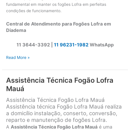
fundamental em manter os fogões Lofra em perfeitas
condições de funcionamento.
Central de Atendimento para Fogões Lofra em
Diadema
11 3644-3392 |
11 96231-1982
WhatsApp
Assistência
Read More »
Técnica
Fogão
Lofra
Assistência Técnica Fogão Lofra
Diadema
Mauá
Assistência Técnica Fogão Lofra Mauá
Assistência técnica Fogão Lofra Mauá
realiza
a domicílio instalação, conserto, conversão,
reparto e manutenção de fogões Lofra.
A
Assistência Técnica Fogão Lofra Mauá
é uma